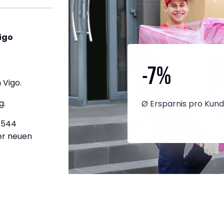
igo
-7
%
 Vigo.
g.
Ø Ersparnis pro Kun
2.544
ner neuen