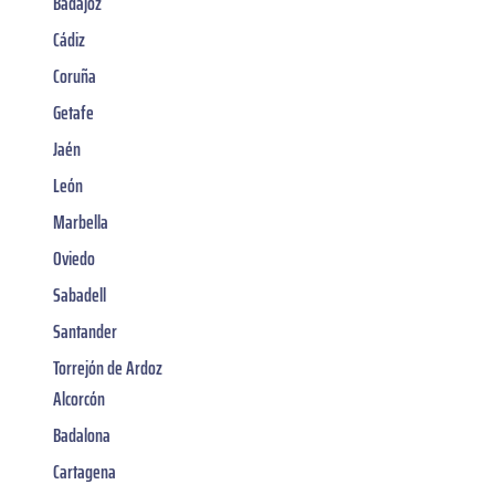
Badajoz
Cádiz
Coruña
Getafe
Jaén
León
Marbella
Oviedo
Sabadell
Santander
Torrejón de Ardoz
Alcorcón
Badalona
Cartagena