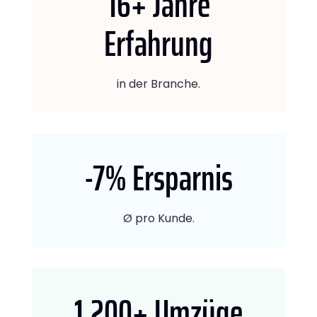
16
+ Jahre
Erfahrung
in der Branche.
-7
% Ersparnis
Ø pro Kunde.
1.200
+ Umzüge