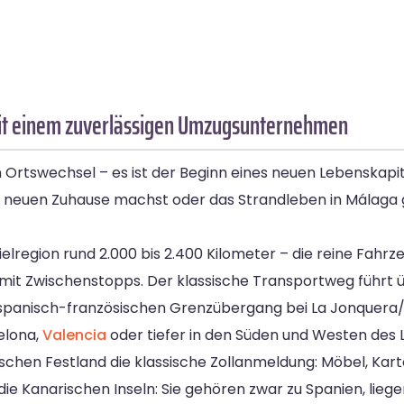
mit einem zuverlässigen Umzugsunternehmen
in Ortswechsel – es ist der Beginn eines neuen Lebenskap
 neuen Zuhause machst oder das Strandleben in Málaga 
elregion rund 2.000 bis 2.400 Kilometer – die reine Fahrzei
age mit Zwischenstopps. Der klassische Transportweg führ
 spanisch-französischen Grenzübergang bei La Jonquera/
elona,
Valencia
oder tiefer in den Süden und Westen des 
äischen Festland die klassische Zollanmeldung: Möbel, Kar
die Kanarischen Inseln: Sie gehören zwar zu Spanien, lieg