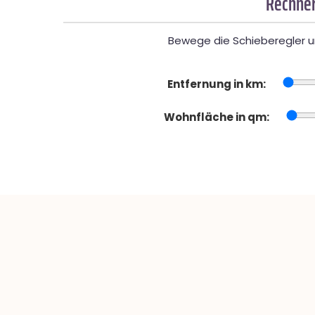
Rechner
Bewege die Schieberegler un
Entfernung in km:
Wohnfläche in qm: