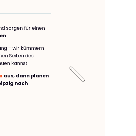
nd sorgen für einen
ien
rung – wir kümmern
önen Seiten des
euen kannst.
ar
aus, dann planen
ipzig nach