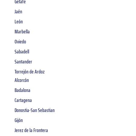
Getafe
Jaén
León
Marbella
Oviedo
Sabadell
Santander
Torrejón de Ardoz
Alcorcón
Badalona
Cartagena
Donostia-San Sebastian
Gijón
Jerez de la Frontera