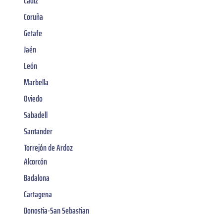
Cádiz
Coruña
Getafe
Jaén
León
Marbella
Oviedo
Sabadell
Santander
Torrejón de Ardoz
Alcorcón
Badalona
Cartagena
Donostia-San Sebastian