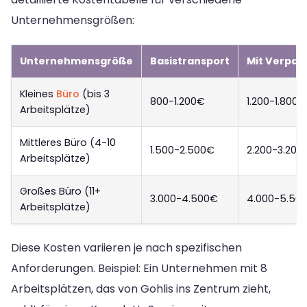
Unternehmensgrößen:
Unternehmensgröße
Basistransport
Mit Verpac
Kleines
Büro
(bis 3
800-1.200€
1.200-1.800€
Arbeitsplätze)
Mittleres Büro (4-10
1.500-2.500€
2.200-3.200
Arbeitsplätze)
Großes Büro (11+
3.000-4.500€
4.000-5.50
Arbeitsplätze)
Diese Kosten variieren je nach spezifischen
Anforderungen. Beispiel: Ein Unternehmen mit 8
Arbeitsplätzen, das von Gohlis ins Zentrum zieht,