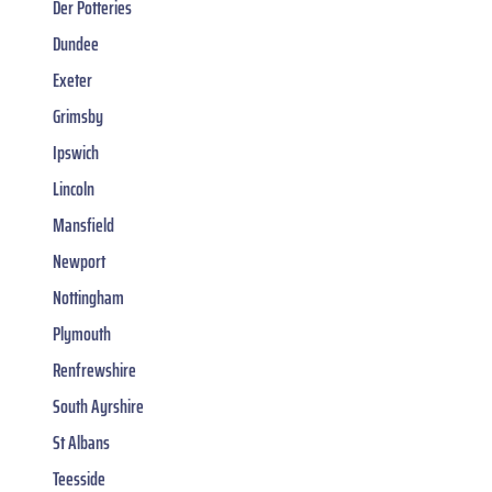
Der Potteries
Dundee
Exeter
Grimsby
Ipswich
Lincoln
Mansfield
Newport
Nottingham
Plymouth
Renfrewshire
South Ayrshire
St Albans
Teesside