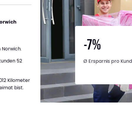
Norwich
-7
%
 Norwich.
Stunden 52
Ø Ersparnis pro Kun
.012 Kilometer
eimat bist.