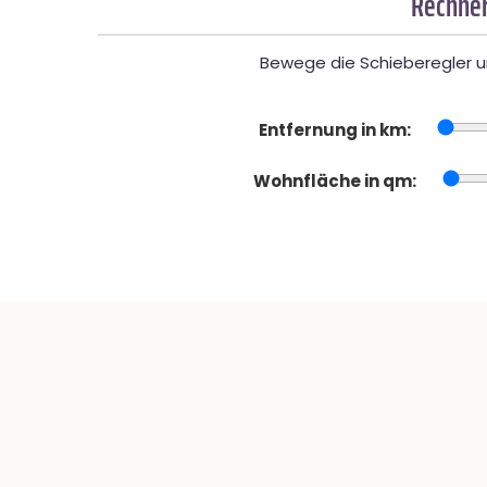
Rechner
Bewege die Schieberegler un
Entfernung in km:
Wohnfläche in qm: