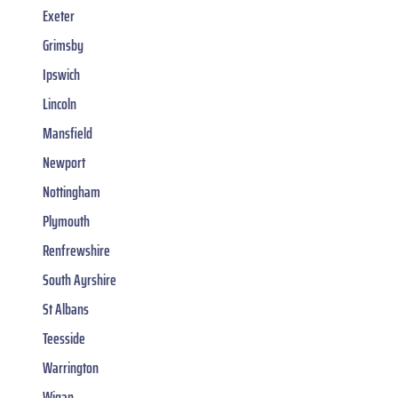
Exeter
Grimsby
Ipswich
Lincoln
Mansfield
Newport
Nottingham
Plymouth
Renfrewshire
South Ayrshire
St Albans
Teesside
Warrington
Wigan