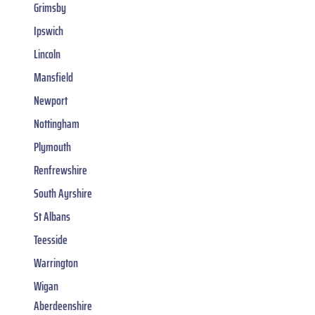
Grimsby
Ipswich
Lincoln
Mansfield
Newport
Nottingham
Plymouth
Renfrewshire
South Ayrshire
St Albans
Teesside
Warrington
Wigan
Aberdeenshire