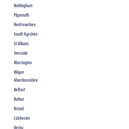
Nottingham
Plymouth
Renfrewshire
South Ayrshire
St Albans
Teesside
Warrington
Wigan
Aberdeenshire
Belfast
Bolton
Bristol
Colchester
Derby