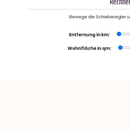
Rechner
Bewege die Schieberegler un
Entfernung in km:
Wohnfläche in qm: