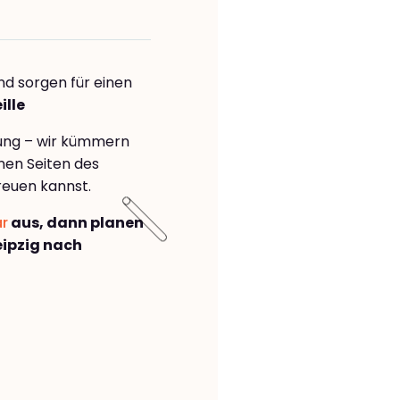
nd sorgen für einen
ille
rung – wir kümmern
önen Seiten des
reuen kannst.
ar
aus, dann planen
ipzig nach