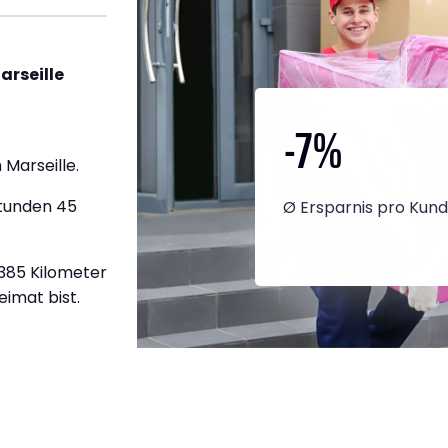
arseille
-7
%
Marseille.
Stunden 45
Ø Ersparnis pro Kun
1.385 Kilometer
eimat bist.