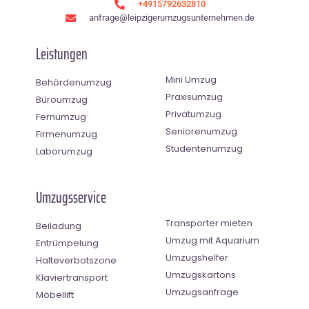
+4915792632810
anfrage@leipzigerumzugsunternehmen.de
Leistungen
Mini Umzug
Behördenumzug
Praxisumzug
Büroumzug
Privatumzug
Fernumzug
Seniorenumzug
Firmenumzug
Studentenumzug
Laborumzug
Umzugsservice
Transporter mieten
Beiladung
Umzug mit Aquarium
Entrümpelung
Umzugshelfer
Halteverbotszone
Umzugskartons
Klaviertransport
Umzugsanfrage
Möbellift