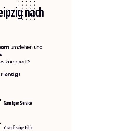
Leipzig nach
born
umziehen und
s
lles kümmert?
 richtig!
Günstiger Service
Zuverlässige Hilfe