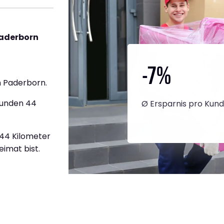
Paderborn
-7
%
 Paderborn.
tunden 44
Ø Ersparnis pro Kun
344 Kilometer
eimat bist.