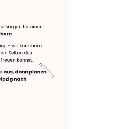
nd sorgen für einen
rborn
rung – wir kümmern
önen Seiten des
freuen kannst.
ar
aus, dann planen
ipzig nach