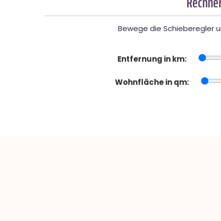
Rechner
Bewege die Schieberegler un
Entfernung in km:
Wohnfläche in qm: