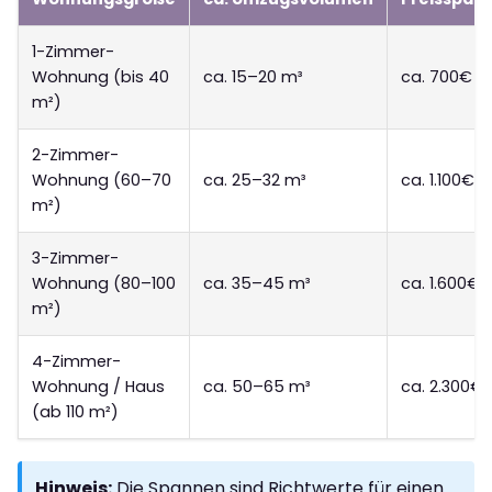
1-Zimmer-
Wohnung (bis 40
ca. 15–20 m³
ca. 700€ – 
m²)
2-Zimmer-
Wohnung (60–70
ca. 25–32 m³
ca. 1.100€ –
m²)
3-Zimmer-
Wohnung (80–100
ca. 35–45 m³
ca. 1.600€ 
m²)
4-Zimmer-
Wohnung / Haus
ca. 50–65 m³
ca. 2.300€
(ab 110 m²)
Hinweis:
Die Spannen sind Richtwerte für einen