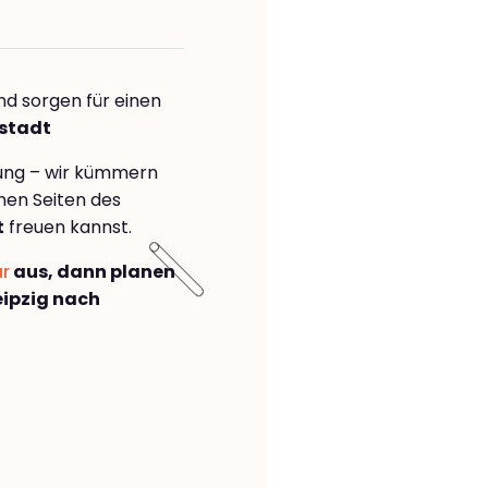
nd sorgen für einen
mstadt
rung – wir kümmern
önen Seiten des
t
freuen kannst.
ar
aus, dann planen
ipzig nach