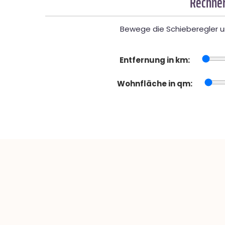
Rechner
Bewege die Schieberegler un
Entfernung in km:
Wohnfläche in qm: