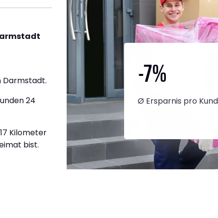
Darmstadt
-7
%
h Darmstadt.
tunden 24
Ø Ersparnis pro Kun
417 Kilometer
eimat bist.