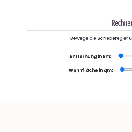
Rechner
Bewege die Schieberegler un
Entfernung in km:
Wohnfläche in qm: