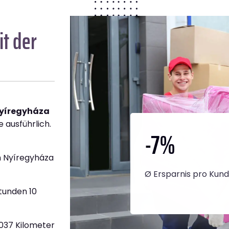
t der
Nyíregyháza
e ausführlich.
-7
%
h Nyíregyháza
Ø Ersparnis pro Kun
tunden 10
1.037 Kilometer