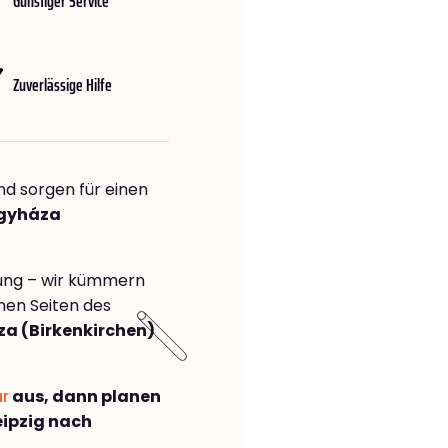
Günstiger Service
Zuverlässige Hilfe
nd sorgen für einen
egyháza
rung – wir kümmern
önen Seiten des
a (Birkenkirchen)
ar
aus, dann planen
ipzig nach