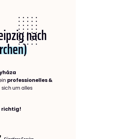
Leipzig nach
rchen)
gyháza
ein
professionelles &
s sich um alles
 richtig!