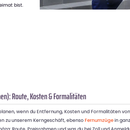
eimat bist.
en): Route, Kosten & Formalitäten
 planen, wenn du Entfernung, Kosten und Formalitäten von
n zu unserem Kerngeschäft, ebenso
Fernumzüge
in ganz
háza: Route, Preisrahmen und was du bei Zoll und Anmel