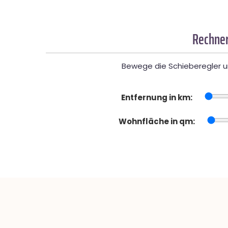
Rechner
Bewege die Schieberegler un
Entfernung in km:
Wohnfläche in qm: