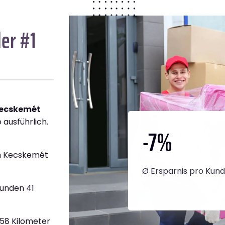
er #1
Kecskemét
 ausführlich.
-7
%
h Kecskemét
Ø Ersparnis pro Kun
tunden 41
858 Kilometer