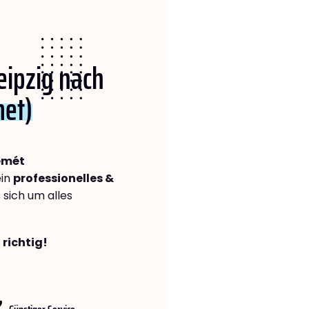
Leipzig nach
met)
emét
ein
professionelles &
s sich um alles
 richtig!