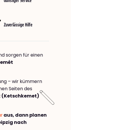
Günstiger Service
Zuverlässige Hilfe
nd sorgen für einen
kemét
rung – wir kümmern
önen Seiten des
t (Ketschkemet)
ar
aus, dann planen
ipzig nach