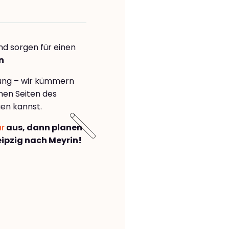
nd sorgen für einen
n
rung – wir kümmern
önen Seiten des
en kannst.
ar
aus, dann planen
ipzig nach Meyrin!