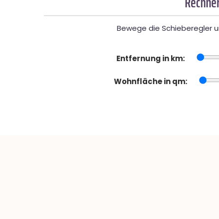
Rechner
Bewege die Schieberegler un
Entfernung in km:
Wohnfläche in qm: