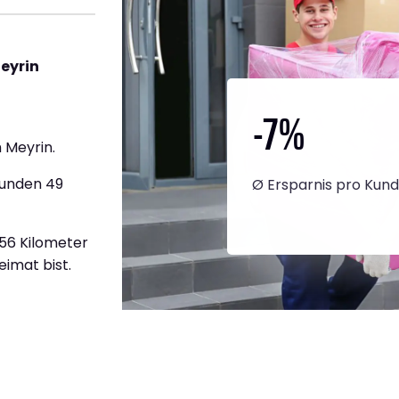
eyrin
-7
%
 Meyrin.
tunden 49
Ø Ersparnis pro Kun
956 Kilometer
eimat bist.