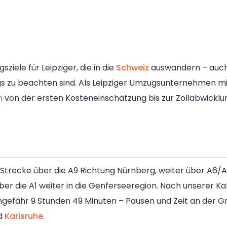
iele für Leipziger, die in die
Schweiz
auswandern – auch
 zu beachten sind. Als Leipziger Umzugsunternehmen mit
n
von der ersten Kosteneinschätzung bis zur Zollabwicklu
trecke über die A9 Richtung Nürnberg, weiter über A6/A5
r die A1 weiter in die Genferseeregion. Nach unserer Kal
i ungefähr 9 Stunden 49 Minuten – Pausen und Zeit an der 
d
Karlsruhe
.