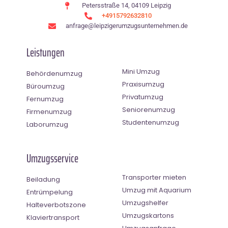
Petersstraße 14, 04109 Leipzig
+4915792632810
anfrage@leipzigerumzugsunternehmen.de
Leistungen
Mini Umzug
Behördenumzug
Praxisumzug
Büroumzug
Privatumzug
Fernumzug
Seniorenumzug
Firmenumzug
Studentenumzug
Laborumzug
Umzugsservice
Transporter mieten
Beiladung
Umzug mit Aquarium
Entrümpelung
Umzugshelfer
Halteverbotszone
Umzugskartons
Klaviertransport