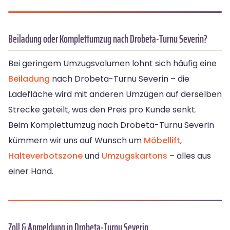
Beiladung oder Komplettumzug nach Drobeta-Turnu Severin?
Bei geringem Umzugsvolumen lohnt sich häufig eine
Beiladung
nach Drobeta-Turnu Severin – die
Ladefläche wird mit anderen Umzügen auf derselben
Strecke geteilt, was den Preis pro Kunde senkt.
Beim Komplettumzug nach Drobeta-Turnu Severin
kümmern wir uns auf Wunsch um
Möbellift
,
Halteverbotszone
und
Umzugskartons
– alles aus
einer Hand.
Zoll & Anmeldung in Drobeta-Turnu Severin