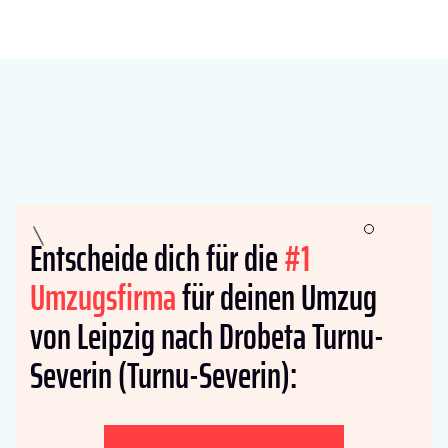
Entscheide dich für die
#1
Umzugsfirma
für deinen Umzug
von Leipzig nach Drobeta Turnu-
Severin (Turnu-Severin):