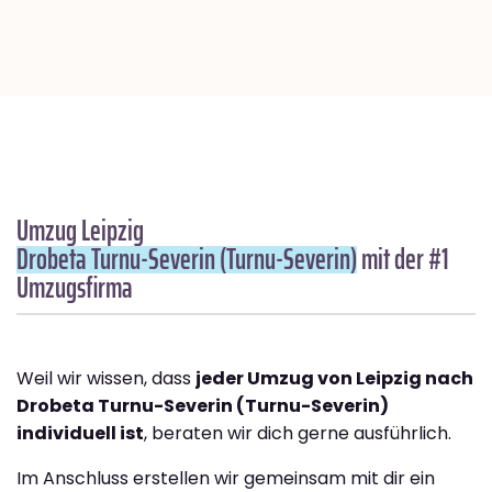
Umzug Leipzig
Drobeta Turnu-Severin (Turnu-Severin)
mit der #1
Umzugsfirma
Weil wir wissen, dass
jeder Umzug von Leipzig nach
Drobeta Turnu-Severin (Turnu-Severin)
individuell ist
, beraten wir dich gerne ausführlich.
Im Anschluss erstellen wir gemeinsam mit dir ein