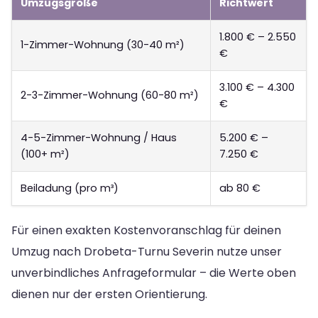
Umzugsgröße
Richtwert
1.800 € – 2.550
1-Zimmer-Wohnung (30-40 m²)
€
3.100 € – 4.300
2-3-Zimmer-Wohnung (60-80 m²)
€
4-5-Zimmer-Wohnung / Haus
5.200 € –
(100+ m²)
7.250 €
Beiladung (pro m³)
ab 80 €
Für einen exakten Kostenvoranschlag für deinen
Umzug nach Drobeta-Turnu Severin nutze unser
unverbindliches Anfrageformular – die Werte oben
dienen nur der ersten Orientierung.