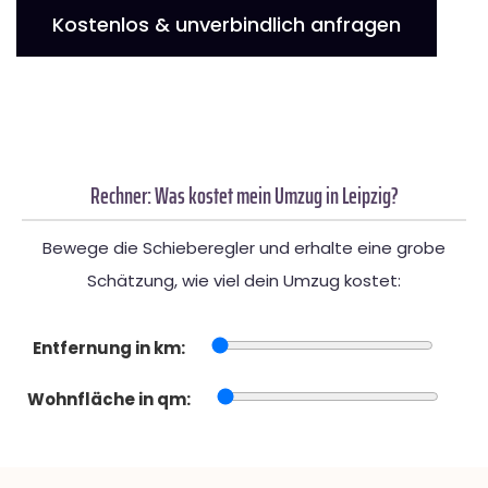
Kostenlos & unverbindlich anfragen
Rechner: Was kostet mein Umzug in Leipzig?
Bewege die Schieberegler und erhalte eine grobe
Schätzung, wie viel dein Umzug kostet:
Entfernung in km:
Wohnfläche in qm: