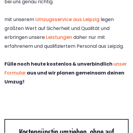
bei uns genau richtig.
mit unserem
Umzugsservice aus Leipzig
legen
größten Wert auf Sicherheit und Qualität und
erbringen unsere
Leistungen
daher nur mit
erfahrenem und qualifiziertem Personal aus Leipzig.
Fülle noch heute kostenlos & unverbindlich
unser
Formular
aus und wir planen gemeinsam deinen
Umzug!
Kostengünstig umziehen, ohne auf