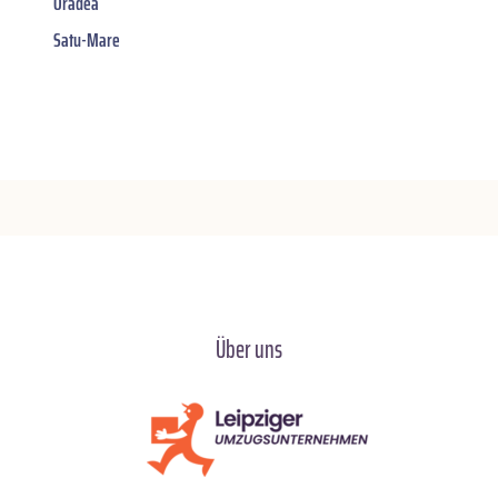
Oradea
Satu-Mare
Über uns