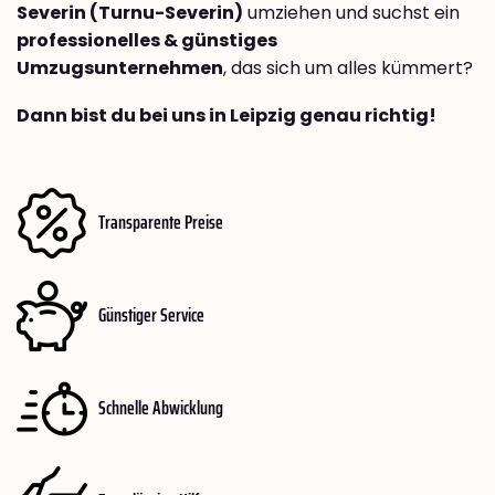
Severin (Turnu-Severin)
umziehen und suchst ein
professionelles & günstiges
Umzugsunternehmen
, das sich um alles kümmert?
Dann bist du bei uns in Leipzig genau richtig!
Transparente Preise
Günstiger Service
Schnelle Abwicklung