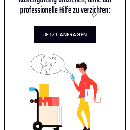
professionelle Hilfe zu verzichten:
JETZT ANFRAGEN