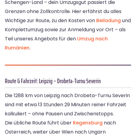
Schengen-Land – dein Umzugsgut passiert die
Grenzen ohne Zollkontrolle. Hier erfährst du alles
Wichtige zur Route, zu den Kosten von
Beiladung
und
Komplettumzug sowie zur Anmeldung vor Ort – als
Teil unseres Angebots für den
Umzug nach
Rumänien
.
Route & Fahrzeit: Leipzig – Drobeta-Turnu Severin
Die 1288 km von Leipzig nach Drobeta-Turnu Severin
sind mit etwa 13 Stunden 29 Minuten reiner Fahrzeit
kalkuliert – ohne Pausen und Zwischenstopps.
Die übliche Route führt über
Regensburg
nach
Österreich, weiter über Wien nach Ungarn