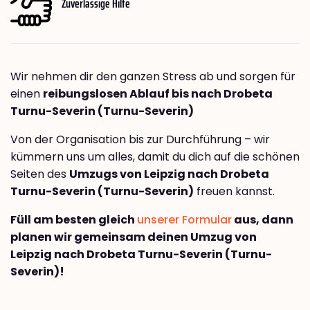
Zuverlässige Hilfe
Wir nehmen dir den ganzen Stress ab und sorgen für
einen
reibungslosen Ablauf bis nach Drobeta
Turnu-Severin (Turnu-Severin)
Von der Organisation bis zur Durchführung – wir
kümmern uns um alles, damit du dich auf die schönen
Seiten des
Umzugs von Leipzig nach Drobeta
Turnu-Severin (Turnu-Severin)
freuen kannst.
Füll am besten gleich
unserer Formular
aus, dann
planen wir gemeinsam deinen Umzug von
Leipzig nach Drobeta Turnu-Severin (Turnu-
Severin)!