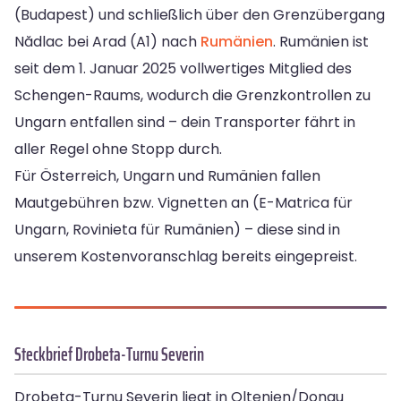
(Budapest) und schließlich über den Grenzübergang
Nădlac bei Arad (A1) nach
Rumänien
. Rumänien ist
seit dem 1. Januar 2025 vollwertiges Mitglied des
Schengen-Raums, wodurch die Grenzkontrollen zu
Ungarn entfallen sind – dein Transporter fährt in
aller Regel ohne Stopp durch.
Für Österreich, Ungarn und Rumänien fallen
Mautgebühren bzw. Vignetten an (E-Matrica für
Ungarn, Rovinieta für Rumänien) – diese sind in
unserem Kostenvoranschlag bereits eingepreist.
Steckbrief Drobeta-Turnu Severin
Drobeta-Turnu Severin liegt in Oltenien/Donau