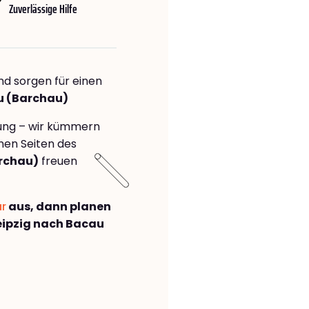
Zuverlässige Hilfe
nd sorgen für einen
u (Barchau)
rung – wir kümmern
önen Seiten des
rchau)
freuen
ar
aus, dann planen
eipzig nach Bacau