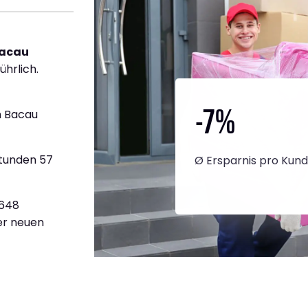
Bacau
ührlich.
-7
%
h Bacau
Stunden 57
Ø Ersparnis pro Kun
.648
ner neuen