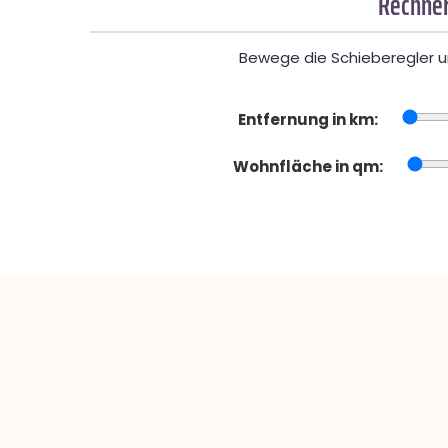
Rechner
Bewege die Schieberegler un
Entfernung in km:
Wohnfläche in qm: