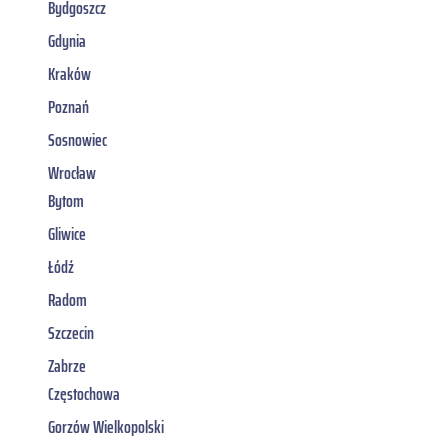
Bydgoszcz
Gdynia
Kraków
Poznań
Sosnowiec
Wrocław
Bytom
Gliwice
Łódź
Radom
Szczecin
Zabrze
Częstochowa
Gorzów Wielkopolski