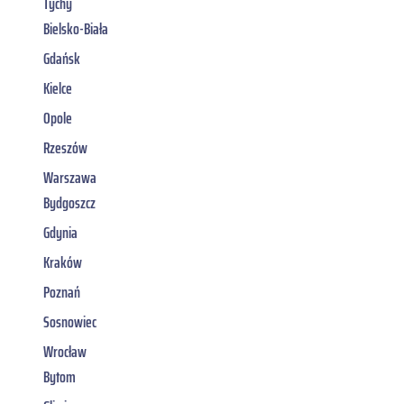
Tychy
Bielsko-Biała
Gdańsk
Kielce
Opole
Rzeszów
Warszawa
Bydgoszcz
Gdynia
Kraków
Poznań
Sosnowiec
Wrocław
Bytom