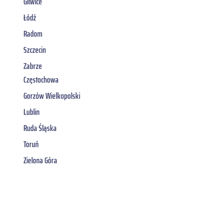
Gliwice
Łódź
Radom
Szczecin
Zabrze
Częstochowa
Gorzów Wielkopolski
Lublin
Ruda Śląska
Toruń
Zielona Góra