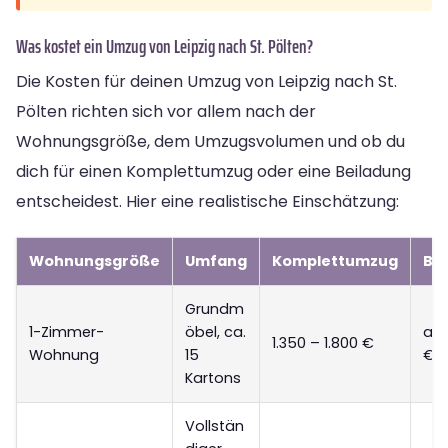
Was kostet ein Umzug von Leipzig nach St. Pölten?
Die Kosten für deinen Umzug von Leipzig nach St.
Pölten richten sich vor allem nach der
Wohnungsgröße, dem Umzugsvolumen und ob du
dich für einen Komplettumzug oder eine Beiladung
entscheidest. Hier eine realistische Einschätzung:
Wohnungsgröße
Umfang
Komplettumzug
Be
Grundm
1-Zimmer-
öbel, ca.
ab 
1.350 – 1.800 €
Wohnung
15
€
Kartons
Vollstän