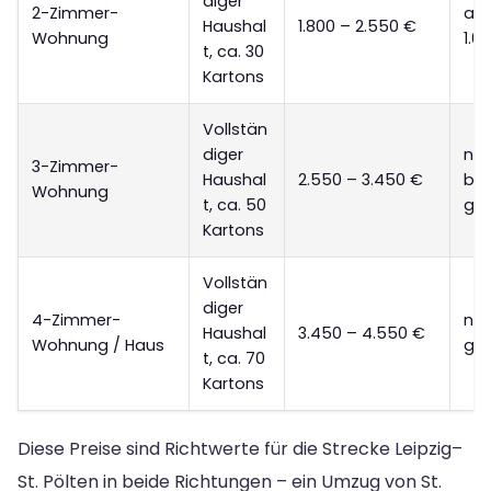
diger
2-Zimmer-
ab 
Haushal
1.800 – 2.550 €
Wohnung
1.0
t, ca. 30
Kartons
Vollstän
diger
nur
3-Zimmer-
Haushal
2.550 – 3.450 €
bed
Wohnung
t, ca. 50
gee
Kartons
Vollstän
diger
4-Zimmer-
nic
Haushal
3.450 – 4.550 €
Wohnung / Haus
gee
t, ca. 70
Kartons
Diese Preise sind Richtwerte für die Strecke Leipzig–
St. Pölten in beide Richtungen – ein Umzug von St.