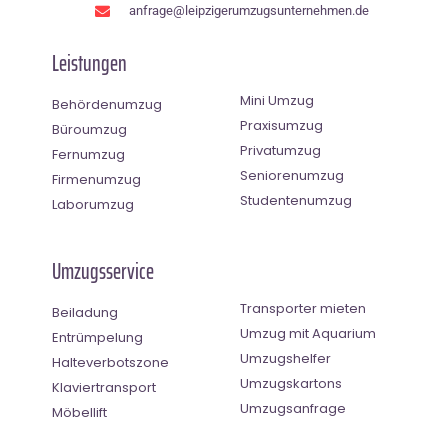
anfrage@leipzigerumzugsunternehmen.de
Leistungen
Mini Umzug
Behördenumzug
Praxisumzug
Büroumzug
Privatumzug
Fernumzug
Seniorenumzug
Firmenumzug
Studentenumzug
Laborumzug
Umzugsservice
Transporter mieten
Beiladung
Umzug mit Aquarium
Entrümpelung
Umzugshelfer
Halteverbotszone
Umzugskartons
Klaviertransport
Umzugsanfrage
Möbellift