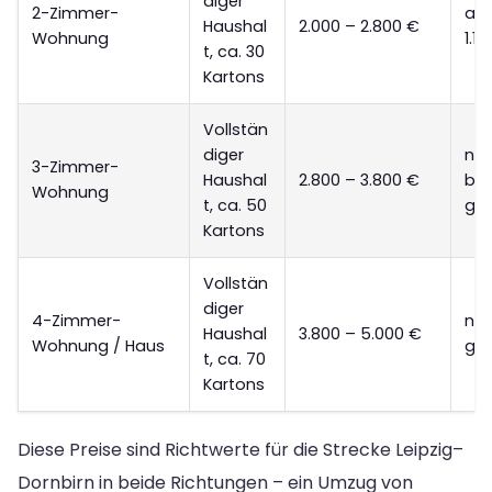
diger
2-Zimmer-
ab 
Haushal
2.000 – 2.800 €
Wohnung
1.1
t, ca. 30
Kartons
Vollstän
diger
nur
3-Zimmer-
Haushal
2.800 – 3.800 €
bed
Wohnung
t, ca. 50
gee
Kartons
Vollstän
diger
4-Zimmer-
nic
Haushal
3.800 – 5.000 €
Wohnung / Haus
gee
t, ca. 70
Kartons
Diese Preise sind Richtwerte für die Strecke Leipzig–
Dornbirn in beide Richtungen – ein Umzug von