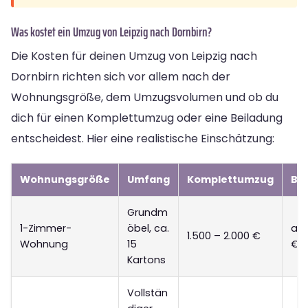
Was kostet ein Umzug von Leipzig nach Dornbirn?
Die Kosten für deinen Umzug von Leipzig nach
Dornbirn richten sich vor allem nach der
Wohnungsgröße, dem Umzugsvolumen und ob du
dich für einen Komplettumzug oder eine Beiladung
entscheidest. Hier eine realistische Einschätzung:
Wohnungsgröße
Umfang
Komplettumzug
Be
Grundm
1-Zimmer-
öbel, ca.
ab 
1.500 – 2.000 €
Wohnung
15
€
Kartons
Vollstän