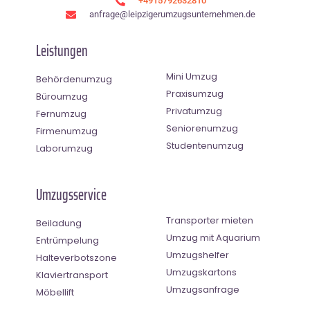
+4915792632810
anfrage@leipzigerumzugsunternehmen.de
Leistungen
Mini Umzug
Behördenumzug
Praxisumzug
Büroumzug
Privatumzug
Fernumzug
Seniorenumzug
Firmenumzug
Studentenumzug
Laborumzug
Umzugsservice
Transporter mieten
Beiladung
Umzug mit Aquarium
Entrümpelung
Umzugshelfer
Halteverbotszone
Umzugskartons
Klaviertransport
Umzugsanfrage
Möbellift