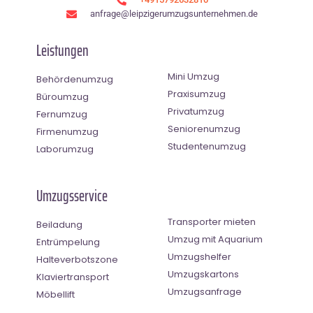
anfrage@leipzigerumzugsunternehmen.de
Leistungen
Mini Umzug
Behördenumzug
Praxisumzug
Büroumzug
Privatumzug
Fernumzug
Seniorenumzug
Firmenumzug
Studentenumzug
Laborumzug
Umzugsservice
Transporter mieten
Beiladung
Umzug mit Aquarium
Entrümpelung
Umzugshelfer
Halteverbotszone
Umzugskartons
Klaviertransport
Umzugsanfrage
Möbellift