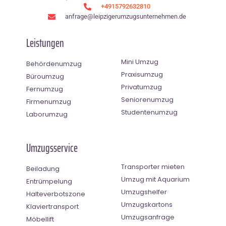
+4915792632810
anfrage@leipzigerumzugsunternehmen.de
Leistungen
Mini Umzug
Behördenumzug
Praxisumzug
Büroumzug
Privatumzug
Fernumzug
Seniorenumzug
Firmenumzug
Studentenumzug
Laborumzug
Umzugsservice
Transporter mieten
Beiladung
Umzug mit Aquarium
Entrümpelung
Umzugshelfer
Halteverbotszone
Umzugskartons
Klaviertransport
Umzugsanfrage
Möbellift