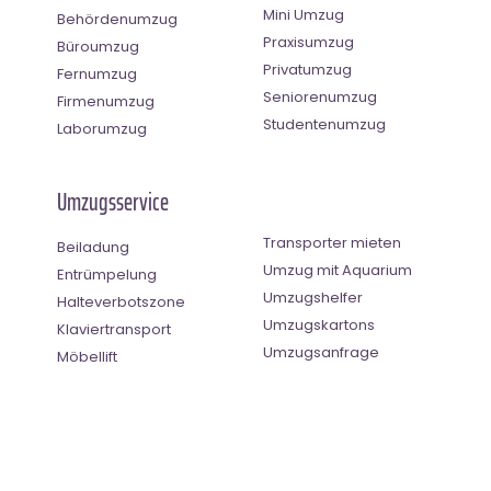
Mini Umzug
Behördenumzug
Praxisumzug
Büroumzug
Privatumzug
Fernumzug
Seniorenumzug
Firmenumzug
Studentenumzug
Laborumzug
Umzugsservice
Transporter mieten
Beiladung
Umzug mit Aquarium
Entrümpelung
Umzugshelfer
Halteverbotszone
Umzugskartons
Klaviertransport
Umzugsanfrage
Möbellift