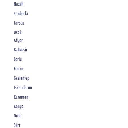
Nazilli
Sanliurfa
Tarsus
Usak
Afyon
Balikesir
Corlu
Edirne
Gaziantep
Iskenderun
Karaman
Konya
Ordu
Siirt