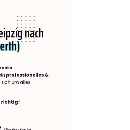
Leipzig nach
erth)
mesto
ein
professionelles &
s sich um alles
 richtig!