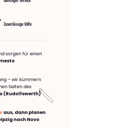
Günstiger Service
Zuverlässige Hilfe
nd sorgen für einen
 mesto
rung – wir kümmern
önen Seiten des
o (Rudolfswerth)
ar
aus, dann planen
ipzig nach Novo