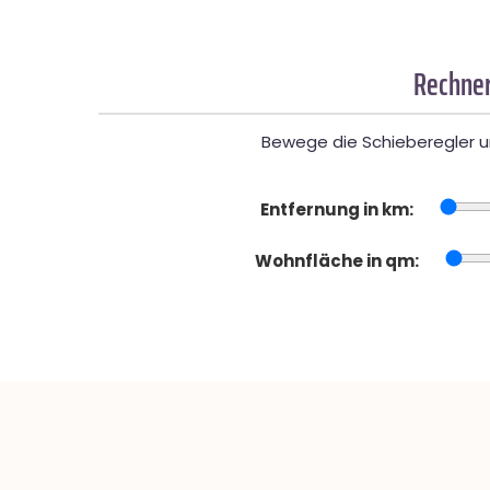
Rechner
Bewege die Schieberegler un
Entfernung in km:
Wohnfläche in qm: