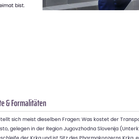
eimat bist.
te & Formalitäten
tellt sich meist dieselben Fragen: Was kostet der Transpo
o, gelegen in der Region Jugovzhodna Slovenija (Unterkr
ssschleife der Krka und ist Sitz des Pharmakonzerns Krka,