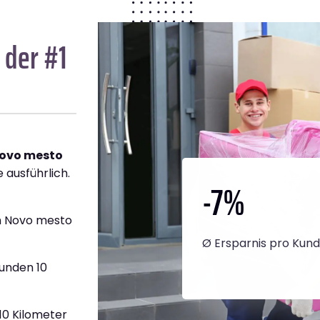
 der #1
Novo mesto
 ausführlich.
-7
%
h Novo mesto
Ø Ersparnis pro Kun
tunden 10
910 Kilometer