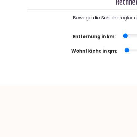
Rechner
Bewege die Schieberegler un
Entfernung in km:
Wohnfläche in qm: