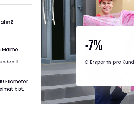
Malmö
-7
%
h Malmö.
unden 11
Ø Ersparnis pro Kun
619 Kilometer
eimat bist.