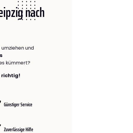
Leipzig nach
ö
umziehen und
s
lles kümmert?
 richtig!
Günstiger Service
Zuverlässige Hilfe