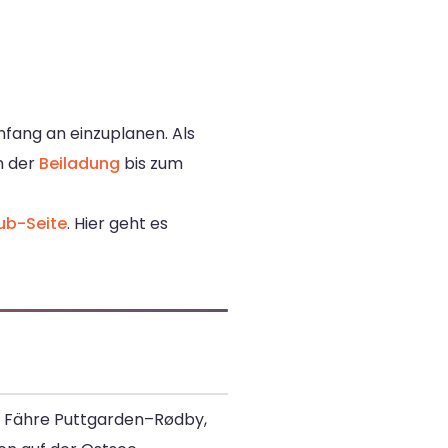
nfang an einzuplanen. Als
n der
Beiladung
bis zum
b-Seite
. Hier geht es
r Fähre Puttgarden–Rødby,