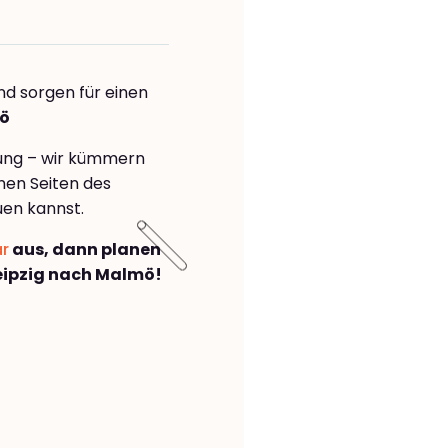
nd sorgen für einen
mö
rung – wir kümmern
önen Seiten des
uen kannst.
ar
aus, dann planen
eipzig nach Malmö!