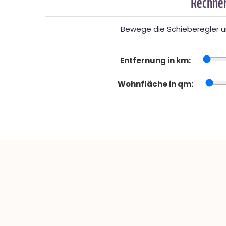
Rechner
Bewege die Schieberegler un
Entfernung in km:
Wohnfläche in qm: