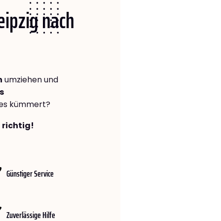
Leipzig nach
n
umziehen und
s
lles kümmert?
 richtig!
Günstiger Service
Zuverlässige Hilfe