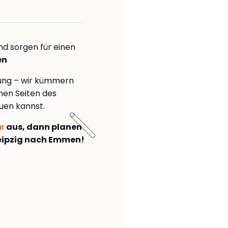
nd sorgen für einen
en
rung – wir kümmern
önen Seiten des
uen kannst.
ar
aus, dann planen
eipzig nach Emmen!