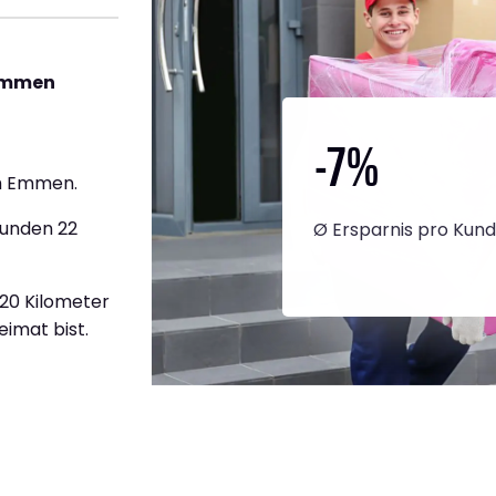
 Emmen
-7
%
h Emmen.
tunden 22
Ø Ersparnis pro Kun
520 Kilometer
eimat bist.