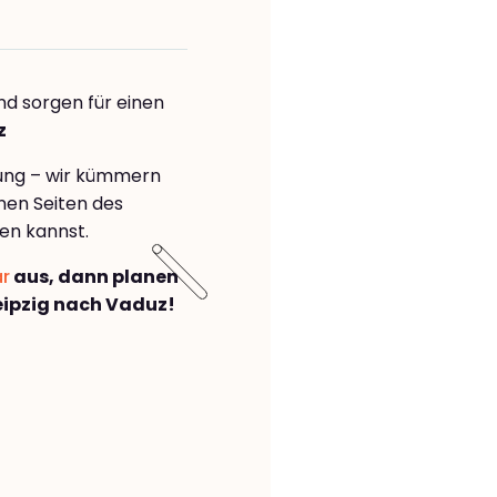
nd sorgen für einen
z
rung – wir kümmern
önen Seiten des
en kannst.
ar
aus, dann planen
ipzig nach Vaduz!