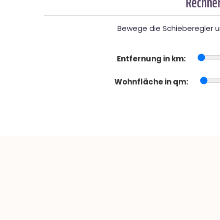
Rechner
Bewege die Schieberegler un
Entfernung in km:
Wohnfläche in qm: