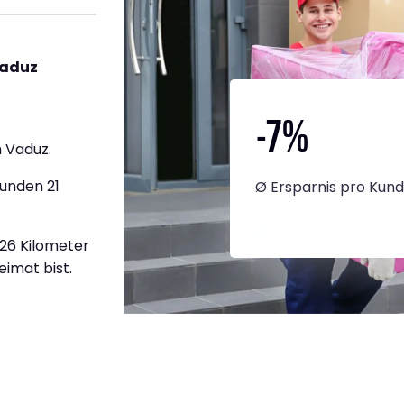
Vaduz
-7
%
 Vaduz.
tunden 21
Ø Ersparnis pro Kun
626 Kilometer
eimat bist.